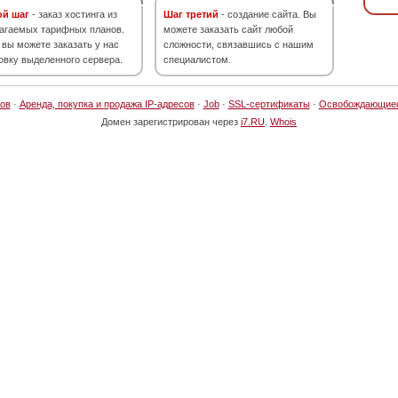
ой шаг
- заказ хостинга из
Шаг третий
- создание сайта. Вы
агаемых тарифных планов.
можете заказать сайт любой
 вы можете заказать у нас
сложности, связавшись с нашим
овку выделенного сервера.
специалистом.
ов
·
Аренда, покупка и продажа IP-адресов
·
Job
·
SSL-сертификаты
·
Освобождающие
Домен зарегистрирован через
i7.RU
.
Whois