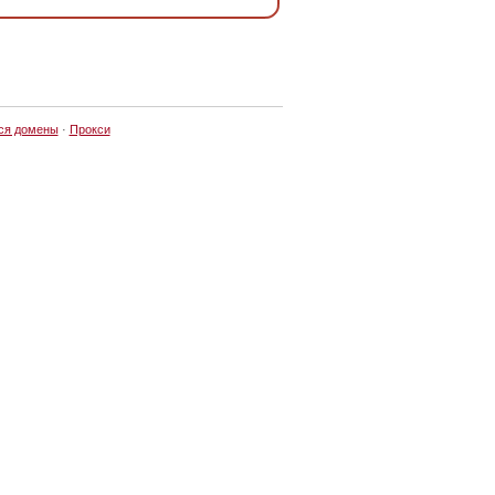
ся домены
·
Прокси