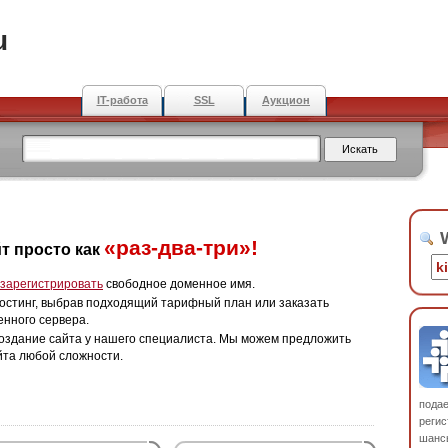
u
IT-работа
SSL
Аукцион
W
«раз-два-три»!
т просто как
зарегистрировать
свободное доменное имя.
остинг, выбрав подходящий тарифный план или заказать
енного сервера.
оздание сайта у нашего специалиста. Мы можем предложить
йта любой сложности.
пода
регис
шанс